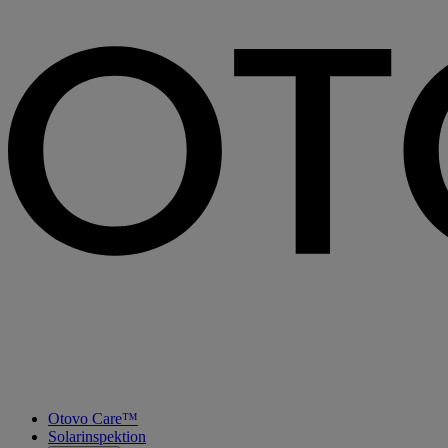
Otovo Care™
Solarinspektion